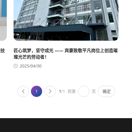
刮技
匠心筑梦，坚守成光 —— 宾豪致敬平凡岗位上创造璀
璨光芒的劳动者！
2025/04/30
1
1
/1
到第
页
确定